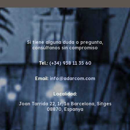
Si tiene alguna duda o pregunta,
consúltanos sin compromiso
Tel.:
(+34) 938 11 35 60
Email:
info@adarcom.com
Localidad:
Joan Tarrida 22, 1r, 1a Barcelona, Sitges
08870, Espanya